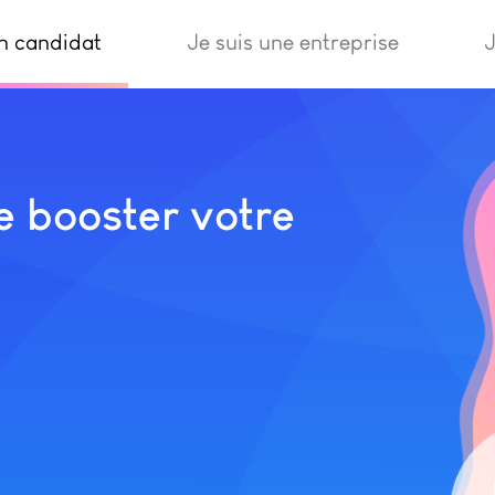
un candidat
Je suis une entreprise
J
e booster votre