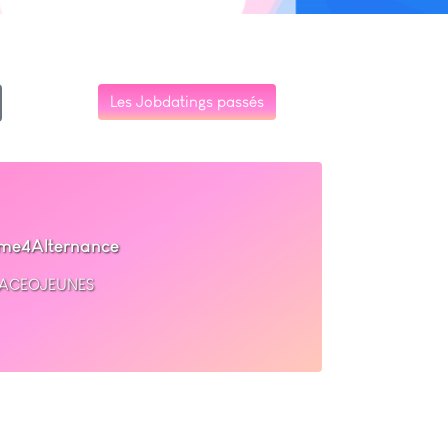
Les Jobdatings passés
ime4Alternance
LACEOJEUNES