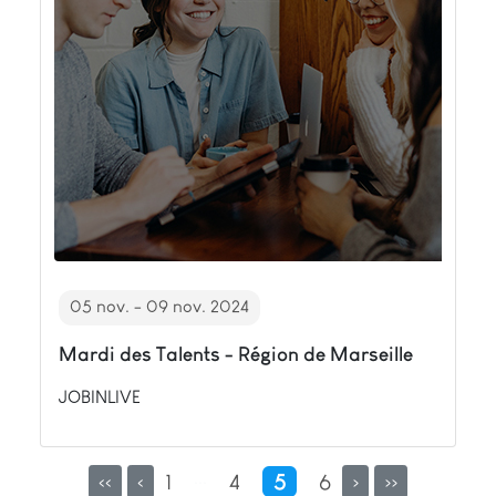
05 nov. - 09 nov. 2024
Mardi des Talents - Région de Marseille
JOBINLIVE
...
1
4
5
6
<<
<
>
>>